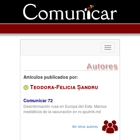
Toggle
navigation
Autores
Artículos publicados por:
Teodora-Felicia Șandru
Comunicar 72
Desinformación rusa en Europa del Este. Marcos
mediáticos de la vacunación en ro.sputnik.md
Ver otros autores