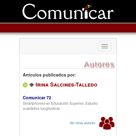
Toggle
navigation
Autores
Artículos publicados por:
Irina Salcines-Talledo
Comunicar 72
Smartphones en Educación Superior. Estudio
cualitativo longitudinal
Ver otros autores