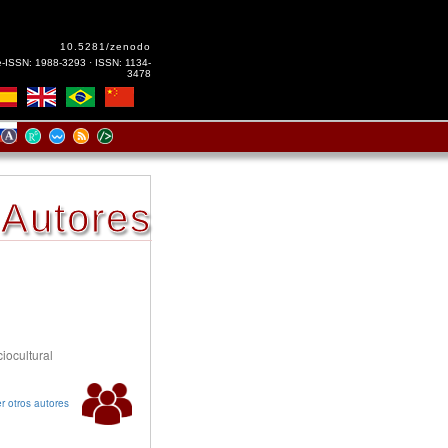
10.5281/zenodo
e-ISSN: 1988-3293 · ISSN: 1134-
3478
Autores
ciocultural
r otros autores