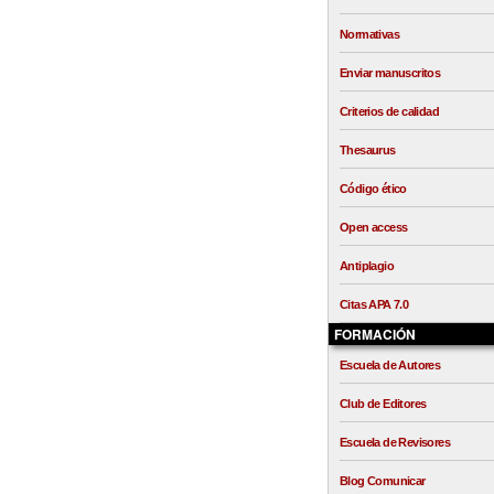
Normativas
Enviar manuscritos
Criterios de calidad
Thesaurus
Código ético
Open access
Antiplagio
Citas APA 7.0
FORMACIÓN
Escuela de Autores
Club de Editores
Escuela de Revisores
Blog Comunicar