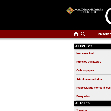
EDITORE
ARTÍCULOS
Número actual
Números publicados
Calls for papers
Artículos más citados
Propuestas de monográficos
Búsquedas
AUTORES
Temática