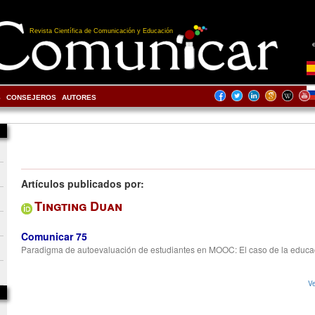
Revista Científica de Comunicación y Educación
S
CONSEJEROS
AUTORES
Artículos publicados por:
Tingting Duan
Comunicar 75
Paradigma de autoevaluación de estudiantes en MOOC: El caso de la educa
Ve