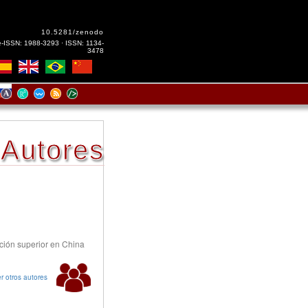
10.5281/zenodo
e-ISSN: 1988-3293 · ISSN: 1134-
3478
Autores
ción superior en China
r otros autores