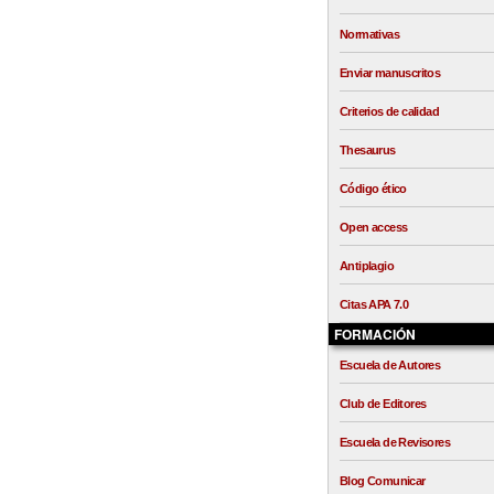
Normativas
Enviar manuscritos
Criterios de calidad
Thesaurus
Código ético
Open access
Antiplagio
Citas APA 7.0
FORMACIÓN
Escuela de Autores
Club de Editores
Escuela de Revisores
Blog Comunicar