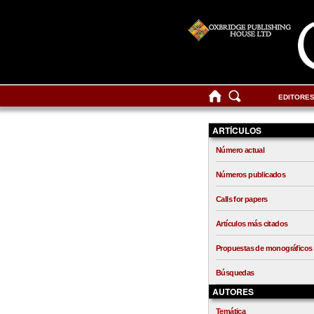
EDITORE
ARTÍCULOS
Número actual
Números publicados
Calls for papers
Artículos más citados
Propuestas de monográficos
Búsquedas
AUTORES
Temática