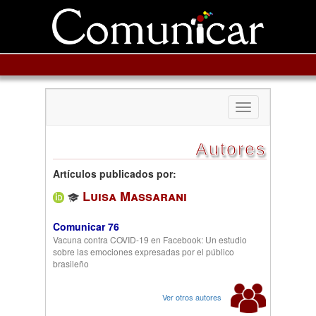
Toggle
navigation
Autores
Artículos publicados por:
Luisa Massarani
Comunicar 76
Vacuna contra COVID-19 en Facebook: Un estudio
sobre las emociones expresadas por el público
brasileño
Ver otros autores