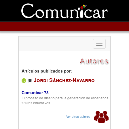
Toggle
navigation
Autores
Artículos publicados por:
Jordi Sánchez-Navarro
Comunicar 73
El proceso de diseño para la generación de escenarios
futuros educativos
Ver otros autores